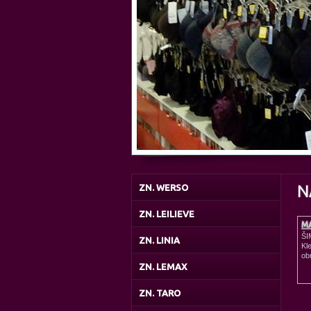
N
ZN. WERSO
ZN. LEILIEVE
MA
ŠI
ZN. LINIA
Kl
ob
ZN. LEMAX
ZN. TARO