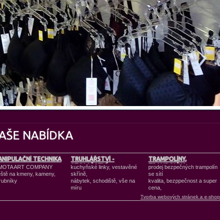
AŠE NABÍDKA
NIPULAČNÍ TECHNIKA
TRUHLÁŘSTVÍ -
TRAMPOLÍNY,
STOLAŘSTVÍ
TRAMPOLÍNA,
MOTA ART COMPANY
kuchyňské linky, vestavěné
prodej bezpečných trampolín
eště na kmeny, kameny,
skříně,
se sítí
rubníky
nábytek, schodiště, vše na
kvalita, bezppečnost a super
míru
cena,
Tvorba webových stránek a e-sho