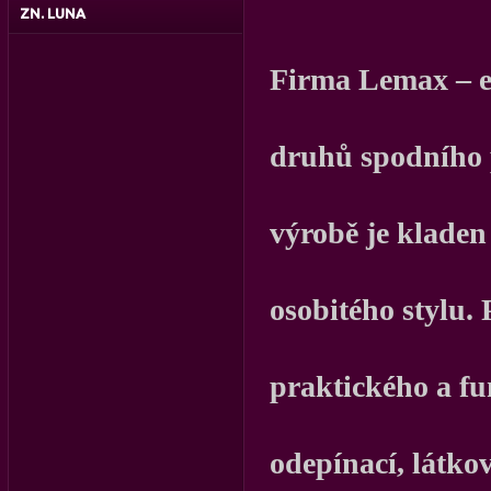
ZN. LUNA
Firma Lemax – e
druhů spodního p
výrobě je kladen
osobitého stylu.
praktického a f
odepínací, látko