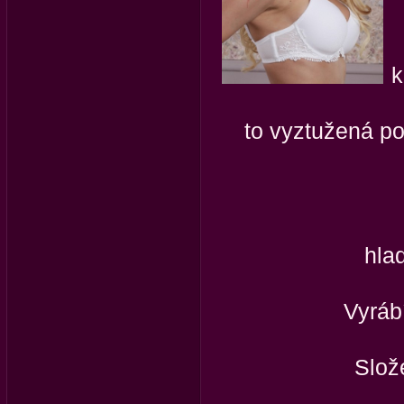
k
to vyztužená p
hlad
Vyráb
Slož