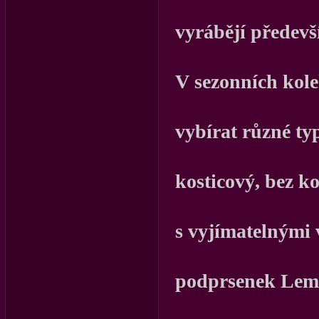
vyrábějí předevš
V sezonních kole
vybírat různé
typ
kosticový, bez ko
s vyjímatelnými
podprsenek Lema