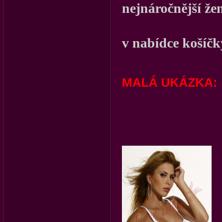
nejnáročnější žen
v nabídce košíčky
MALÁ UKÁZKA: